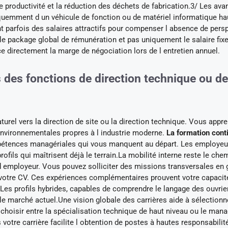
de productivité et la réduction des déchets de fabrication.3/ Les av
réquemment d un véhicule de fonction ou de matériel informatique ha
 parfois des salaires attractifs pour compenser l absence de pers
e package global de rémunération et pas uniquement le salaire fix
e directement la marge de négociation lors de l entretien annuel.
s des fonctions de direction technique ou de
turel vers la direction de site ou la direction technique. Vous appr
 environnementales propres à l industrie moderne.
La formation cont
pétences managériales qui vous manquent au départ. Les employeu
fils qui maîtrisent déjà le terrain.La mobilité interne reste le chem
d employeur. Vous pouvez solliciter des missions transversales en 
ir votre CV. Ces expériences complémentaires prouvent votre capacit
 Les profils hybrides, capables de comprendre le langage des ouvrie
 le marché actuel.Une vision globale des carrières aide à sélectionn
 choisir entre la spécialisation technique de haut niveau ou le ma
 votre carrière facilite l obtention de postes à hautes responsabilit