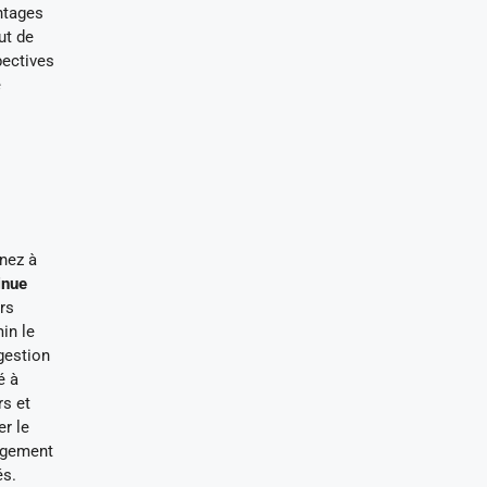
antages
ut de
pectives
e
enez à
inue
rs
in le
gestion
é à
rs et
er le
nagement
és.