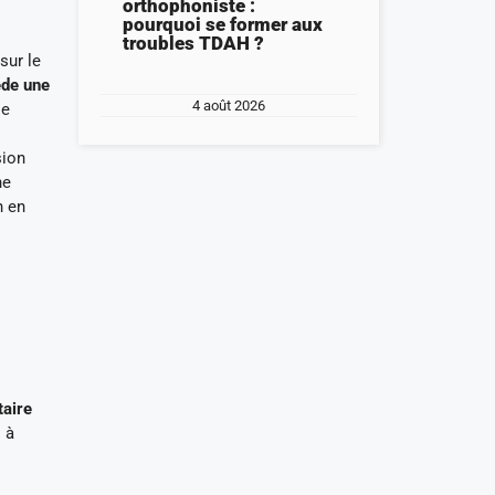
orthophoniste :
pourquoi se former aux
troubles TDAH ?
sur le
ède une
4 août 2026
se
sion
ne
n en
taire
 à