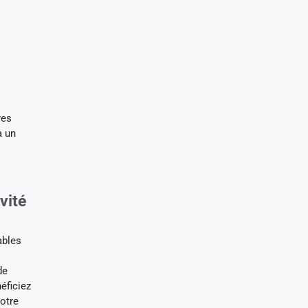
res
à un
ivité
ables
de
éficiez
votre