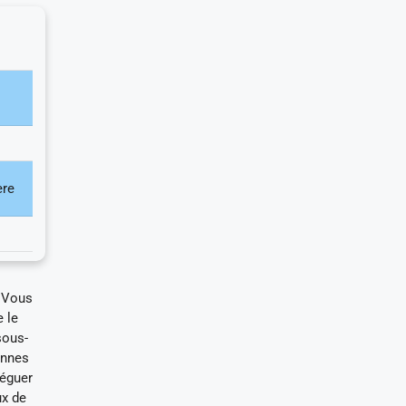
ère
. Vous
e le
sous-
ennes
léguer
ux de