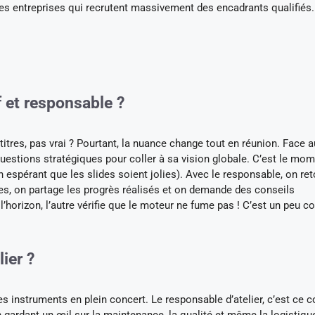
des entreprises qui recrutent massivement des encadrants qualifiés.
f et responsable ?
tres, pas vrai ? Pourtant, la nuance change tout en réunion. Face a
questions stratégiques pour coller à sa vision globale. C’est le mo
(en espérant que les slides soient jolies). Avec le responsable, on r
ures, on partage les progrès réalisés et on demande des conseils
l’horizon, l’autre vérifie que le moteur ne fume pas ! C’est un peu
ier ?
es instruments en plein concert. Le responsable d’atelier, c’est ce 
n gardant un œil sur la maintenance, la qualité et même la logistiqu