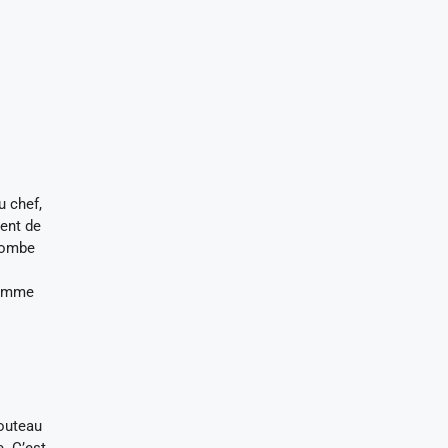
u chef,
ment de
etombe
 comme
couteau
e. C’est