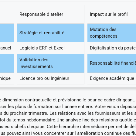
Responsable d atelier
Impact sur le profil
Mutation des
Stratégie et rentabilité
compétences
manuel
Logiciels ERP et Excel
Digitalisation du poste
Validation des
Responsabilité financi
investissements
nique
Licence pro ou Ingénieur
Exigence académique
imension contractuelle et prévisionnelle pour ce cadre dirigeant
ser les plans de formation sur l année entière. Votre vision dépass
s du prochain trimestre. Les relations avec les fournisseurs et les 
ploi du temps hebdomadaire.Une analyse fine des missions quotidi
usieurs chefs d équipe. Cette hiérarchie intermédiaire permet de dé
s pouvez ainsi vous concentrer sur l amélioration continue des fl