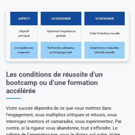
ASPECT
UX DESIGNER
UI DESIGNER
Objectif
Optimiser l’expérience
Créer l’interface visuelle
principal
globale
Compétences
Recherche utilisateur,
Graphisme, maquette,
majeures
prototypage, test
identité visuelle
Les conditions de réussite d’un
bootcamp ou d’une formation
accélérée
Votre succès dépendra de ce que vous mettrez dans
l’engagement, vous multipliez critiques et retours, vous
interrogez mentors et camarades, vous expérimentez. Par
contre, si la rigueur vous abandonne, tout s’effondre. Le
rythme de l’apprentissage, vous le dictez, nul autre.
Votre