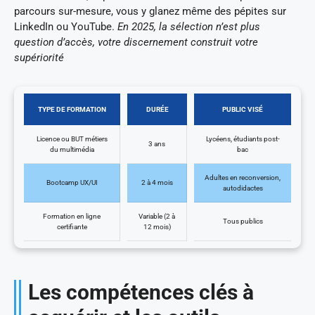
parcours sur-mesure, vous y glanez même des pépites sur
LinkedIn ou YouTube.
En 2025, la sélection n’est plus
question d’accès, votre discernement construit votre
supériorité
TYPE DE FORMATION
DURÉE
PUBLIC VISÉ
Licence ou BUT métiers
Lycéens, étudiants post-
3 ans
du multimédia
bac
Adultes en reconversion,
Bootcamp UX/UI
2 à 4 mois
autodidactes
Formation en ligne
Variable (2 à
Tous publics
certifiante
12 mois)
Les compétences clés à