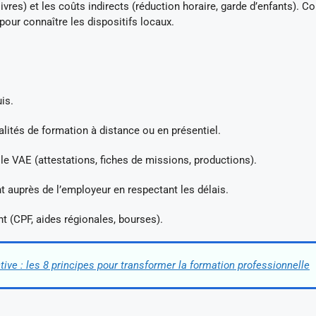
livres) et les coûts indirects (réduction horaire, garde d’enfants). C
our connaître les dispositifs locaux.
uis.
alités de formation à distance ou en présentiel.
lle VAE (attestations, fiches de missions, productions).
auprès de l’employeur en respectant les délais.
 (CPF, aides régionales, bourses).
ive : les 8 principes pour transformer la formation professionnelle