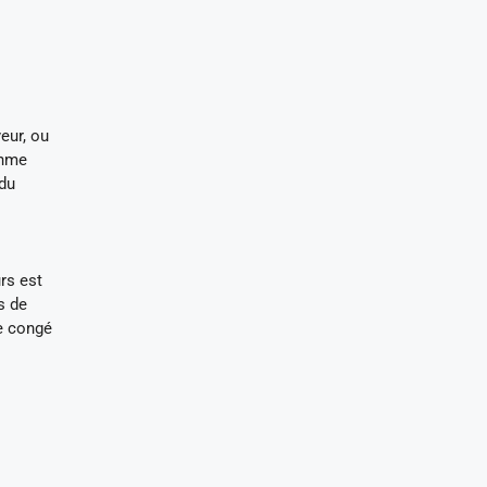
eur, ou
thme
 du
rs est
s de
de congé