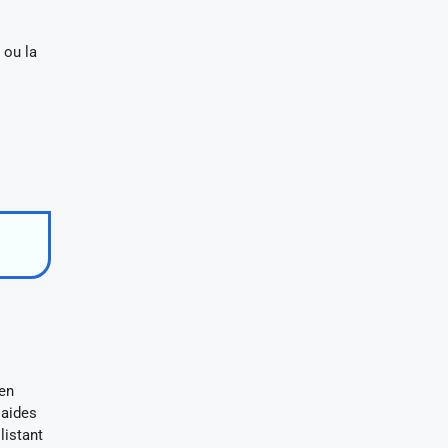
 ou la
ien
 aides
listant