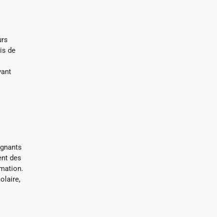
urs
is de
vant
ignants
ent des
rmation.
olaire,