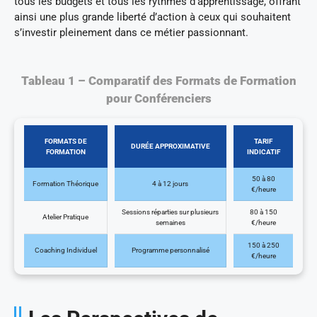
tous les budgets et tous les rythmes d’apprentissage, offrant
ainsi une plus grande liberté d’action à ceux qui souhaitent
s’investir pleinement dans ce métier passionnant.
Tableau 1 – Comparatif des Formats de Formation
pour Conférenciers
FORMATS DE
TARIF
DURÉE APPROXIMATIVE
FORMATION
INDICATIF
50 à 80
Formation Théorique
4 à 12 jours
€/heure
Sessions réparties sur plusieurs
80 à 150
Atelier Pratique
semaines
€/heure
150 à 250
Coaching Individuel
Programme personnalisé
€/heure