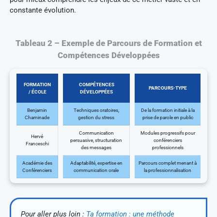
constante évolution.
Tableau 2 – Exemple de Parcours de Formation et
Compétences Développées
FORMATION
COMPÉTENCES
PARCOURS-TYPE
/ ÉCOLE
DÉVELOPPÉES
Benjamin
Techniques oratoires,
De la formation initiale à la
Chaminade
gestion du stress
prise de parole en public
Communication
Modules progressifs pour
Hervé
persuasive, structuration
conférenciers
Franceschi
des messages
professionnels
Académie des
Adaptabilité, expertise en
Parcours complet menant à
Conférenciers
communication orale
la professionnalisation
Pour aller plus loin :
Ta formation : une méthode