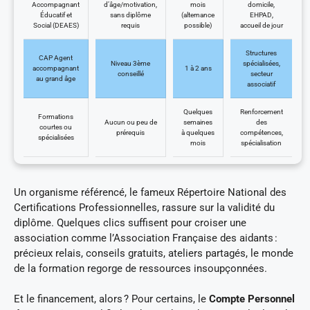
Accompagnant
d’âge/motivation,
mois
domicile,
Éducatif et
sans diplôme
(alternance
EHPAD,
Social (DEAES)
requis
possible)
accueil de jour
Structures
CAP Agent
Niveau 3ème
spécialisées,
accompagnant
1 à 2 ans
conseillé
secteur
au grand âge
associatif
Quelques
Renforcement
Formations
Aucun ou peu de
semaines
des
courtes ou
prérequis
à quelques
compétences,
spécialisées
mois
spécialisation
Un organisme référencé, le fameux Répertoire National des
Certifications Professionnelles, rassure sur la validité du
diplôme. Quelques clics suffisent pour croiser une
association comme l’Association Française des aidants :
précieux relais, conseils gratuits, ateliers partagés, le monde
de la formation regorge de ressources insoupçonnées.
Et le financement, alors ? Pour certains, le
Compte Personnel