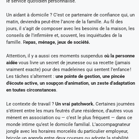
le service quotidien personnalisé.
Un aidant à domicile ? C’est ce partenaire de confiance qui, un
matin, deviendra peut-être l’ancre de la famille. Au fil des
jours, il s’agit de composer avec les besoins de la maison, les
conseils de l’infirmière et, souvent, les inquiétudes de la
famille. R
epas, ménage, jeux de société.
Attention, il y a aussi ces moments suspendus
où la personne
aidée
vous livre un secret de jeunesse ou sa recette (jamais
vraiment exacte) pour des madeleines qui sentent l’enfance !
Les tâches s’alternent :
une pointe de gestion, une pincée
d’écoute active, un soupçon d’animation, un zeste d’adaptation
en toutes circonstances
.
Le contexte de travail ?
Un vrai patchwork.
Certaines journées
s’étirent entre les murs feutrés d’une résidence, d’autres vous
mènent en association ou — c’est le plus fréquent — dans ce
monde intime qu’est le domicile familial. L’accompagnateur
jongle avec les horaires morcelés du particulier employeur,
bricole un agenda entre deux courses ou adopte la stabilité