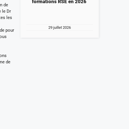
formations RSE en 2026
en de
 le Dr
tes les
29 juillet 2026
ode pour
sous
vons
ême de