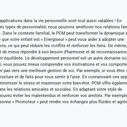
applications dans la vie personnelle sont tout aussi valables ! En
nts types de personnalité, nous pouvons améliorer nos relations fam
e. Dans le contexte familial, le PCM peut transformer la dynamique 
que votre enfant est « Energiseur » peut vous aider à adopter une
ns, ce qui peut réduire les conflits et renforcer les liens. De même,
 de mieux répondre à son besoin d’harmonie et de reconnaissance
 et équilibrée. Le développement personnel est un autre domaine o
alité, vous pouvez mieux comprendre vos motivations et vos compor
r pas vers une meilleure gestion de soi. Par exemple, si vous êtes 
ucture et de faits pour vous sentir à l’aise. En connaissant ces as
inimiser le stress et maximiser votre bien-être. PCM offre égalem
ns les relations amicales et sociales. En adaptant votre style de
uvez éviter les malentendus et renforcer vos amitiés. Par exemple
rsonne « Promoteur » peut rendre vos échanges plus fluides et agré