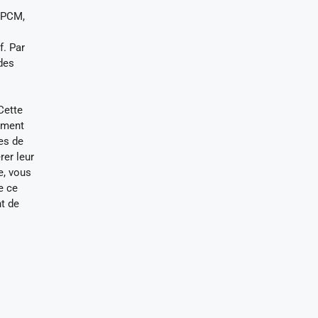
u PCM,
f. Par
des
Cette
ement
es de
rer leur
e, vous
e ce
t de