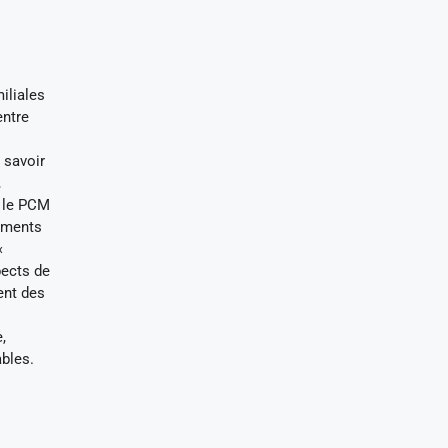
iliales
entre
 savoir
,
ù le PCM
tements
«
pects de
ent des
,
ables.