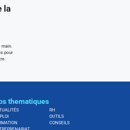
 la
e main.
es pour
re.
os thematiques
TUALITÉS
RH
PLOI
OUTILS
RMATION
CONSEILS
TREPRENARIAT