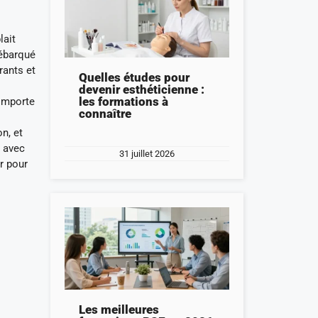
lait
débarqué
rants et
Quelles études pour
devenir esthéticienne :
les formations à
 importe
connaître
n, et
M avec
31 juillet 2026
r pour
Les meilleures