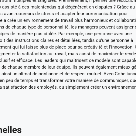
sont multiples et tangibles. Premièrement, il permet une réduction
us assisté à des malentendus qui dégénèrent en disputes ? Grâce a
nes avant-coureurs de stress et adapter leur communication pour
ela crée un environnement de travail plus harmonieux et collaborati
ons de chaque type de personnalité, les managers peuvent assigner 
uipes de manière plus ciblée. Par exemple, une personne avec une
it des instructions claires et détaillées, tandis qu’une personne à
nt qui lui laisse plus de place pour sa créativité et l’innovation. 
enter la satisfaction au travail, mais aussi de maximiser le rend
clusif et efficace. Les leaders qui maîtrisent ce modèle sont capabl
es de chaque membre de leur équipe. Ils peuvent également mieux gé
nt ainsi un climat de confiance et de respect mutuel. Avec Cohelianc
en peu de temps et transformer votre manière de communiquer, qu
 la satisfaction des employés, ou simplement créer un environnemen
nelles