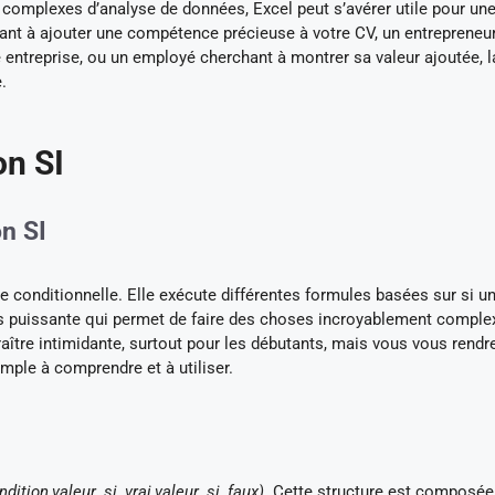
 complexes d’analyse de données, Excel peut s’avérer utile pour une
ant à ajouter une compétence précieuse à votre CV, un entrepreneu
 entreprise, ou un employé cherchant à montrer sa valeur ajoutée, l
.
on SI
on SI
e conditionnelle. Elle exécute différentes formules basées sur si u
rès puissante qui permet de faire des choses incroyablement comple
raître intimidante, surtout pour les débutants, mais vous vous rendr
mple à comprendre et à utiliser.
ndition,valeur_si_vrai,valeur_si_faux)
. Cette structure est composée