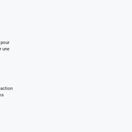
 pour
r une
 action
os