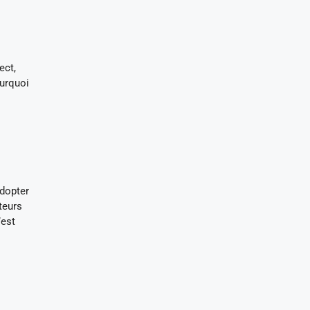
ect,
ourquoi
adopter
teurs
’est