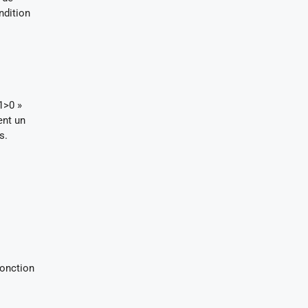
ndition
1>0 »
ent un
s.
fonction