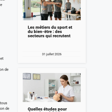
re
Les métiers du sport et
du bien-être : des
secteurs qui recrutent
31 juillet 2026
 et
on de
 tous
ion de
Quelles études pour