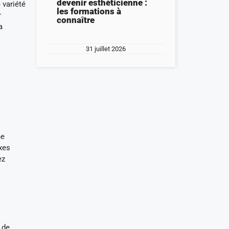
devenir esthéticienne :
 variété
les formations à
r
connaître
a
31 juillet 2026
ne
xes
ez
 de