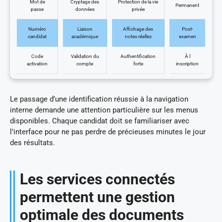
Mot de
Cryptage des
Protection de la vie
Permanent
passe
données
privée
Numéro
Liaison
Affichage des
Post-
candidat
académique
notes réelles
examen
Code
Validation du
Authentification
À l
activation
compte
forte
inscription
Le passage d’une identification réussie à la navigation
interne demande une attention particulière sur les menus
disponibles. Chaque candidat doit se familiariser avec
l’interface pour ne pas perdre de précieuses minutes le jour
des résultats.
Les services connectés
permettent une gestion
optimale des documents