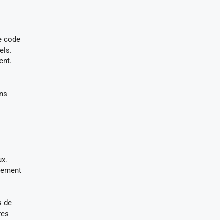
Ce code
els.
ent.
ons
ux.
ctement
s de
res