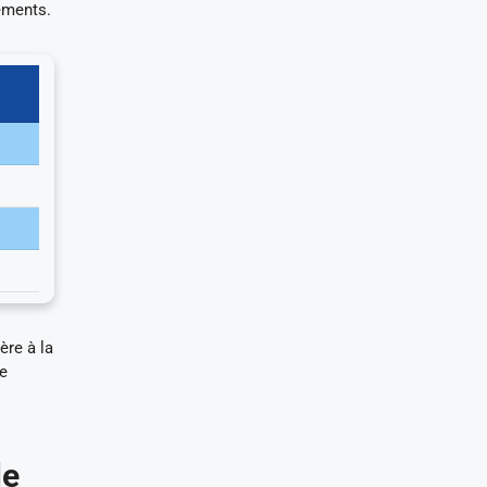
ements.
ère à la
ée
le