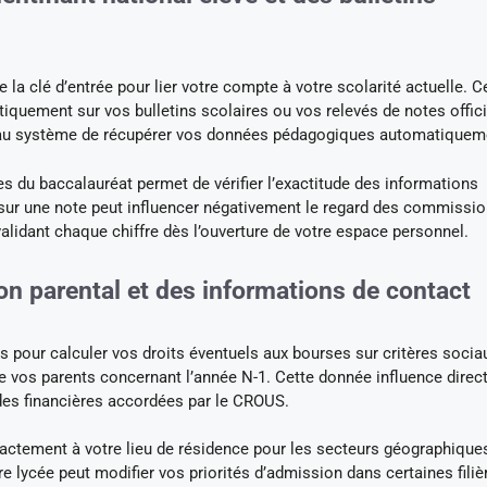
 la clé d’entrée pour lier votre compte à votre scolarité actuelle. 
tiquement sur vos bulletins scolaires ou vos relevés de notes offici
e au système de récupérer vos données pédagogiques automatiquem
s du baccalauréat permet de vérifier l’exactitude des informations
 sur une note peut influencer négativement le regard des commissi
idant chaque chiffre dès l’ouverture de votre espace personnel.
tion parental et des informations de contact
s pour calculer vos droits éventuels aux bourses sur critères socia
e vos parents concernant l’année N-1. Cette donnée influence dire
des financières accordées par le CROUS.
xactement à votre lieu de résidence pour les secteurs géographique
e lycée peut modifier vos priorités d’admission dans certaines filiè