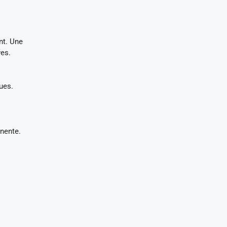
nt. Une
ves.
ues.
anente.