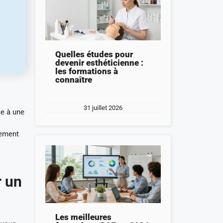
Quelles études pour
devenir esthéticienne :
les formations à
connaître
31 juillet 2026
ce à une
nement
r un
Les meilleures