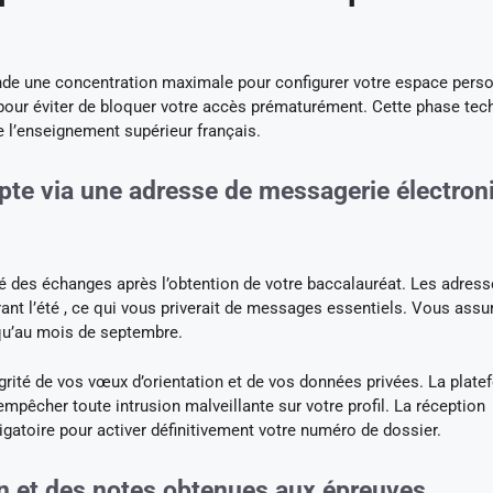
nde une concentration maximale pour configurer votre espace pers
 pour éviter de bloquer votre accès prématurément. Cette phase tec
e l’enseignement supérieur français.
mpte via une adresse de messagerie électron
uité des échanges après l’obtention de votre baccalauréat. Les adres
ant l’été , ce qui vous priverait de messages essentiels. Vous assu
squ’au mois de septembre.
égrité de vos vœux d’orientation et de vos données privées. La plat
pêcher toute intrusion malveillante sur votre profil. La réception
gatoire pour activer définitivement votre numéro de dossier.
on et des notes obtenues aux épreuves