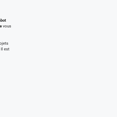
abot
e
vous
ojets
Il est