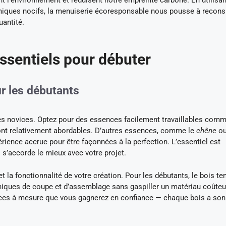
 l’environnement et réduisent notre empreinte carbone. En utilisan
himiques nocifs, la menuiserie écoresponsable nous pousse à recons
uantité.
essentiels pour débuter
ur les débutants
les novices. Optez pour des essences facilement travaillables com
sont relativement abordables. D’autres essences, comme le
chêne
o
rience accrue pour être façonnées à la perfection. L’essentiel est
i s’accorde le mieux avec votre projet.
et la fonctionnalité de votre création. Pour les débutants, le bois te
hniques de coupe et d’assemblage sans gaspiller un matériau coûteu
pèces à mesure que vous gagnerez en confiance — chaque bois a son