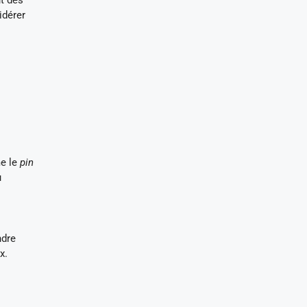
t des
idérer
me le
pin
u
ndre
x.