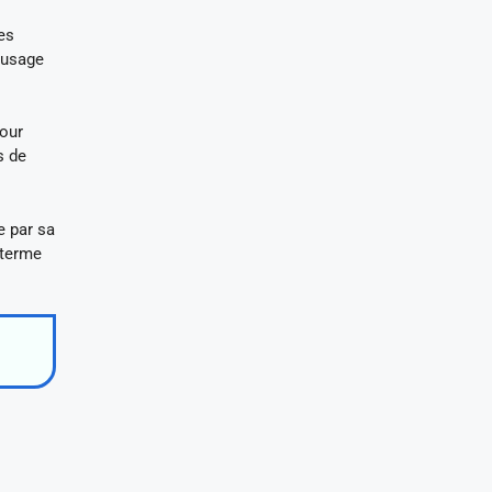
es
n usage
pour
s de
e par sa
 terme