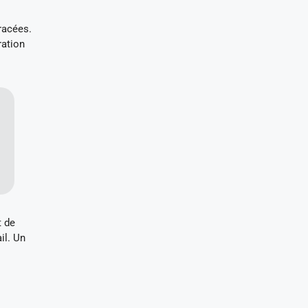
racées.
ration
t de
il. Un