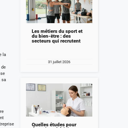
Les métiers du sport et
du bien-être : des
secteurs qui recrutent
e la
31 juillet 2026
 de
ise
à sa
re
nt
treprise
Quelles études pour