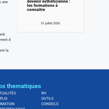
devenir esthéticienne :
s une
les formations à
connaître
31 juillet 2026
rié.
ement d
ent la
os thematiques
TUALITÉS
RH
PLOI
OUTILS
RMATION
CONSEILS