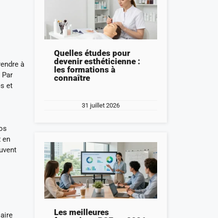
Quelles études pour
devenir esthéticienne :
rendre à
les formations à
 Par
connaître
s et
31 juillet 2026
vos
z en
ouvent
Les meilleures
aire