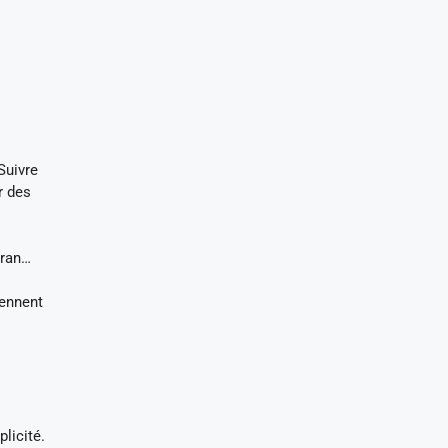
Suivre
r des
cran…
iennent
licité.