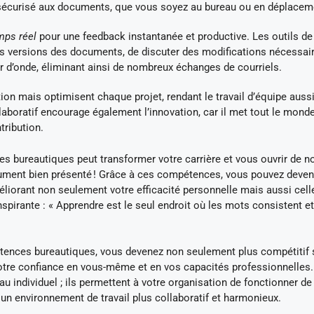
sécurisé aux documents, que vous soyez au bureau ou en déplacem
mps réel
pour une feedback instantanée et productive. Les outils de
les versions des documents, de discuter des modifications nécessai
 d’onde, éliminant ainsi de nombreux échanges de courriels.
on mais optimisent chaque projet, rendant le travail d’équipe aussi
boratif encourage également l’innovation, car il met tout le monde
tribution.
bureautiques peut transformer votre carrière et vous ouvrir de n
ument bien présenté ! Grâce à ces compétences, vous pouvez deven
liorant non seulement votre efficacité personnelle mais aussi cell
nspirante : « Apprendre est le seul endroit où les mots consistent e
tences bureautiques, vous devenez non seulement plus compétitif s
otre confiance en vous-même et en vos capacités professionnelles.
 individuel ; ils permettent à votre organisation de fonctionner de
à un environnement de travail plus collaboratif et harmonieux.