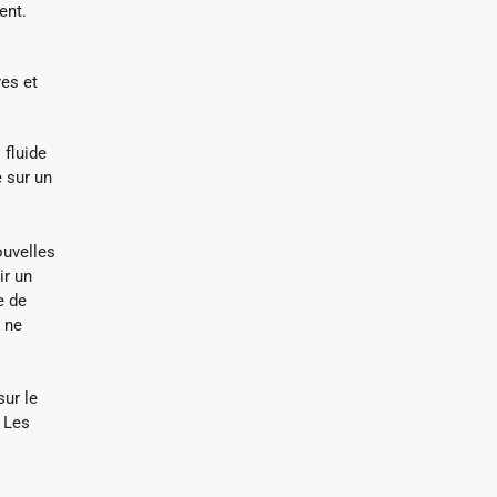
ent.
res et
 fluide
 sur un
ouvelles
ir un
e de
t ne
ur le
 Les