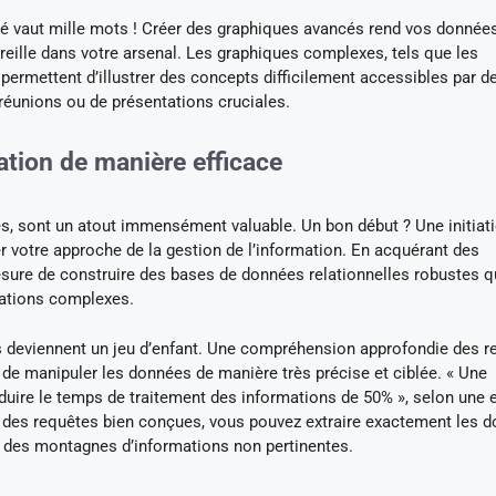
oré vaut mille mots ! Créer des graphiques avancés rend vos donnée
ille dans votre arsenal. Les graphiques complexes, tels que les
ermettent d’illustrer des concepts difficilement accessibles par d
 réunions ou de présentations cruciales.
ation de manière efficace
s, sont un atout immensément valuable. Un bon début ? Une initiat
votre approche de la gestion de l’information. En acquérant des
re de construire des bases de données relationnelles robustes q
rmations complexes.
ées deviennent un jeu d’enfant. Une compréhension approfondie des 
 de manipuler les données de manière très précise et ciblée. « Une
duire le temps de traitement des informations de 50% », selon une
 des requêtes bien conçues, vous pouvez extraire exactement les 
rs des montagnes d’informations non pertinentes.