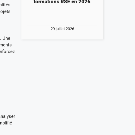
formations RSE en 2026
alités
rojets
29 juillet 2026
t. Une
uments
enforcez
nalyser
plifié