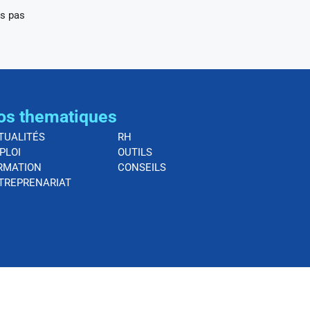
rs pas
os thematiques
TUALITÉS
RH
PLOI
OUTILS
RMATION
CONSEILS
TREPRENARIAT