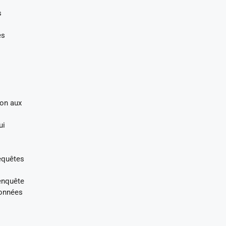
s
es
ion aux
ui
requêtes
 enquête
données