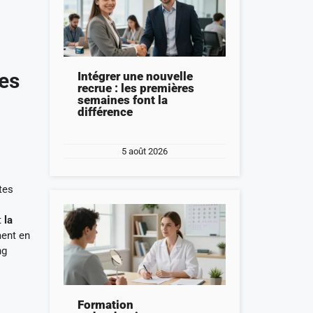
les
Intégrer une nouvelle
recrue : les premières
semaines font la
différence
5 août 2026
tes
t
la
ment en
ng
Formation