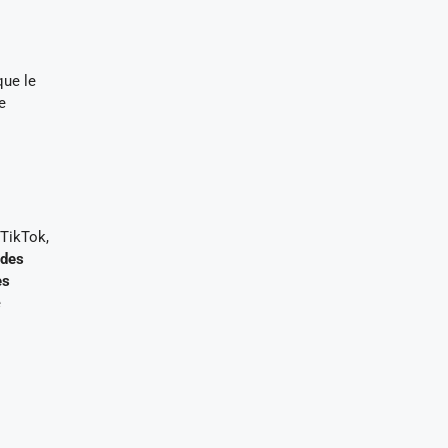
que le
e
TikTok,
 des
es
e