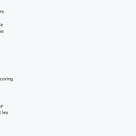
rs
le
nt
scoring
s
ur
t les