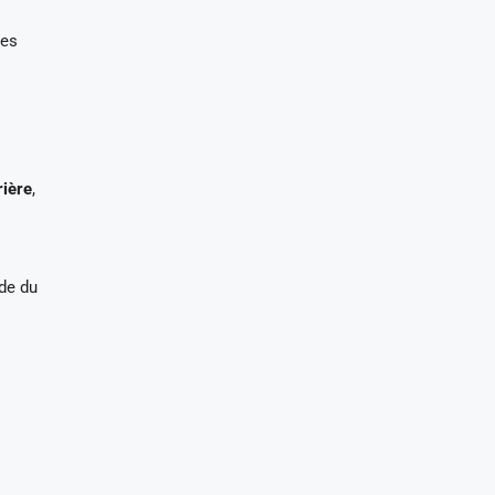
des
rière
,
nde du