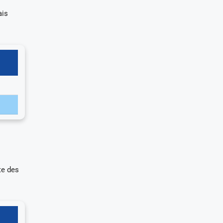
ais
te des