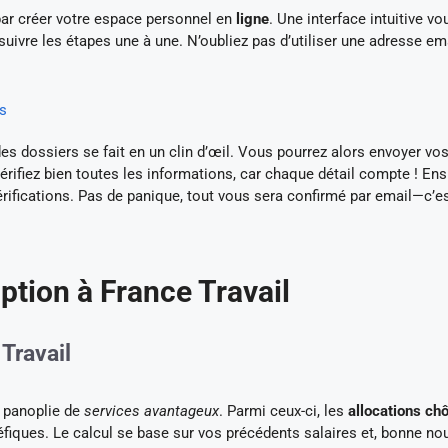
par créer votre espace personnel en
ligne
. Une interface intuitive vo
suivre les étapes une à une. N’oubliez pas d’utiliser une adresse em
ns
es dossiers se fait en un clin d’œil. Vous pourrez alors envoyer vo
ifiez bien toutes les informations, car chaque détail compte ! Ens
vérifications. Pas de panique, tout vous sera confirmé par email—c’e
iption à France Travail
Travail
ne panoplie de
services avantageux
. Parmi ceux-ci, les
allocations c
éfiques. Le calcul se base sur vos précédents salaires et, bonne nou