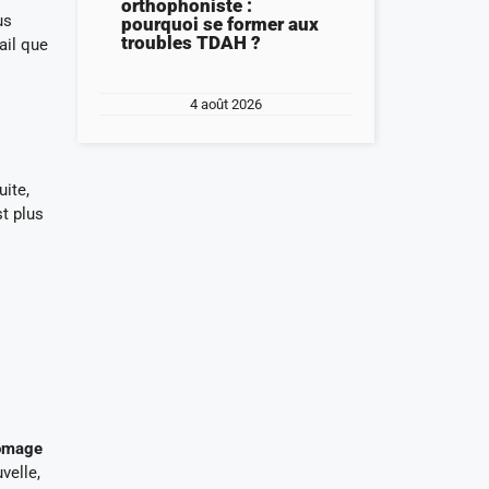
orthophoniste :
us
pourquoi se former aux
troubles TDAH ?
ail que
4 août 2026
s
uite,
st plus
hômage
velle,