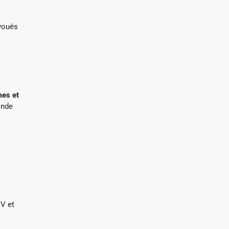
évoués
mes et
onde
CV et