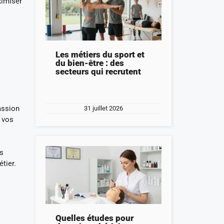
ximiser
Les métiers du sport et
du bien-être : des
secteurs qui recrutent
assion
31 juillet 2026
t vos
us
tier.
Quelles études pour