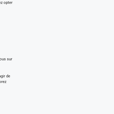
ez opter
vous sur
gir de
orez