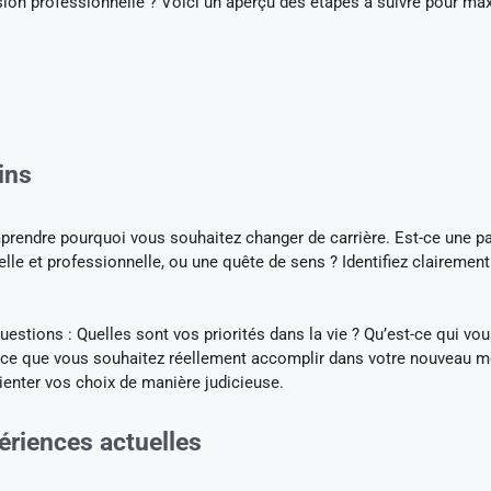
ion professionnelle ? Voici un aperçu des étapes à suivre pour ma
ins
prendre pourquoi vous souhaitez changer de carrière. Est-ce une p
elle et professionnelle, ou une quête de sens ? Identifiez clairemen
estions : Quelles sont vos priorités dans la vie ? Qu’est-ce qui vo
à ce que vous souhaitez réellement accomplir dans votre nouveau mé
orienter vos choix de manière judicieuse.
riences actuelles