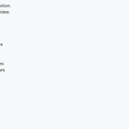
ition.
rière.
es
es
urs