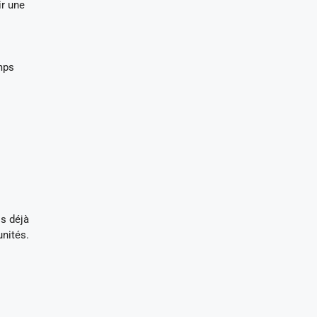
ir une
mps
ls déjà
unités.
s