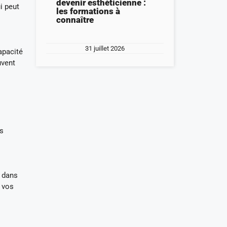
devenir esthéticienne :
i peut
les formations à
connaître
31 juillet 2026
apacité
uvent
os
s dans
 vos