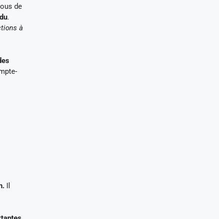
vous de
ndu
.
ctions à
des
ompte-
n.
Il
rtantes