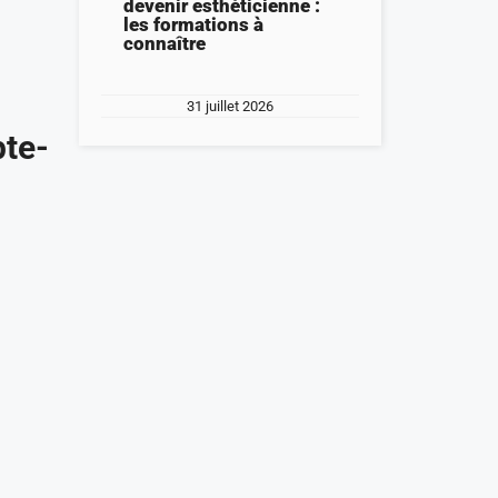
devenir esthéticienne :
les formations à
connaître
31 juillet 2026
pte-