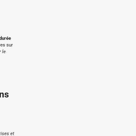
a durée
res sur
 le
ons
rises et