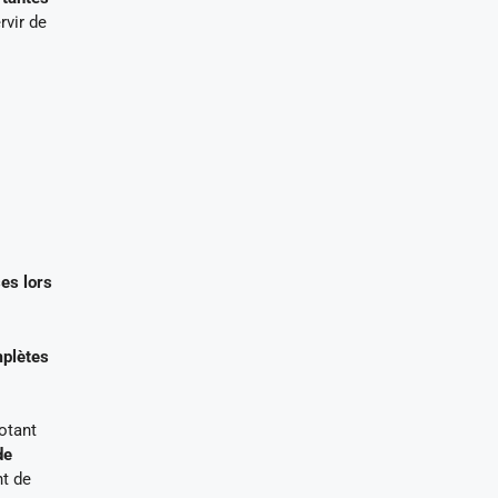
rvir de
ses lors
mplètes
otant
de
nt de