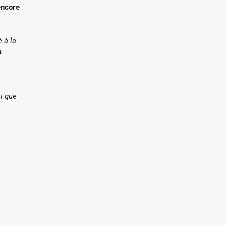
encore
 à la
à
i que