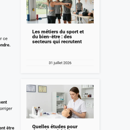
Les métiers du sport et
du bien-être : des
r ce
secteurs qui recrutent
rendre.
31 juillet 2026
sent
orriger
Quelles études pour
ent être