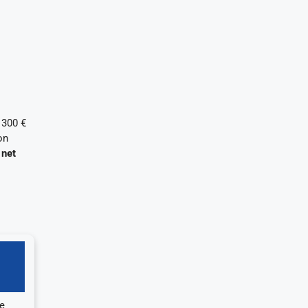
 300 €
on
 net
de