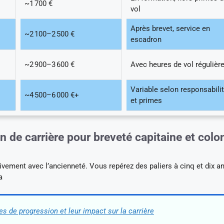
~1 700 €
vol
Après brevet, service en
~2 100–2 500 €
escadron
~2 900–3 600 €
Avec heures de vol régulièr
Variable selon responsabili
~4 500–6 000 €+
et primes
n de carrière pour breveté capitaine et colo
tivement avec l’ancienneté. Vous repérez des paliers à cinq et dix a
a
es de progression et leur impact sur la carrière