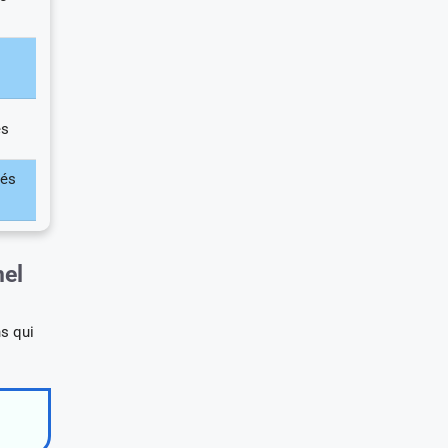
es
tés
nel
ns qui