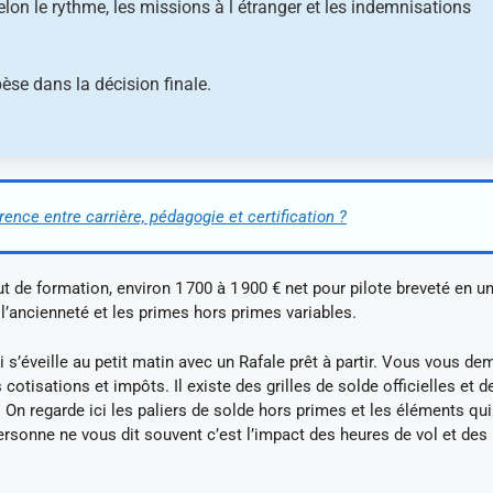
elon le rythme, les missions à l étranger et les indemnisations
èse dans la décision finale.
érence entre carrière, pédagogie et certification ?
t de formation, environ 1 700 à 1 900 € net pour pilote breveté en un
 l’ancienneté et les primes hors primes variables.
’éveille au petit matin avec un Rafale prêt à partir. Vous vous d
cotisations et impôts. Il existe des grilles de solde officielles et d
 On regarde ici les paliers de solde hors primes et les éléments qui
personne ne vous dit souvent c’est l’impact des heures de vol et des