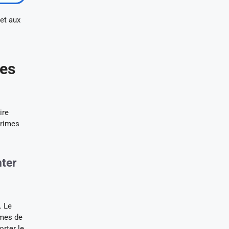
 et aux
mes
ire
primes
nter
. Le
imes de
rter le