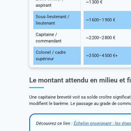
~1 300 €
aspirant
Sous‑lieutenant /
~1 600–1 900 €
lieutenant
Capitaine /
~2 200–2 800 €
commandant
Colonel / cadre
~3 500–4 500 €+
supérieur
Le montant attendu en milieu et fi
Une capitaine breveté voit sa solde croître significa
modifient le barème. Le passage au grade de comm
Découvrez ce lien :
Échelon enseignant : les étap