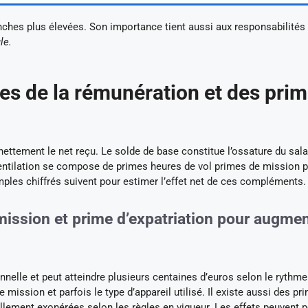
anches plus élevées. Son importance tient aussi aux responsabilités
le.
es de la rémunération et des pri
ettement le net reçu. Le solde de base constitue l’ossature du sala
ventilation se compose de primes heures de vol primes de mission 
mples chiffrés suivent pour estimer l’effet net de ces compléments.
mission et prime d’expatriation pour augme
nnelle et peut atteindre plusieurs centaines d’euros selon le rythme
mission et parfois le type d’appareil utilisé. Il existe aussi des pr
lement exonérées selon les règles en vigueur. Les effets peuvent po