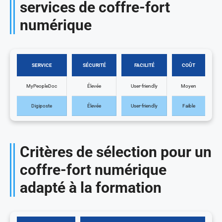
services de coffre-fort
numérique
SERVICE
SÉCURITÉ
FACILITÉ
COÛT
MyPeopleDoc
Élevée
User-friendly
Moyen
Digiposte
Élevée
User-friendly
Faible
Critères de sélection pour un
coffre-fort numérique
adapté à la formation