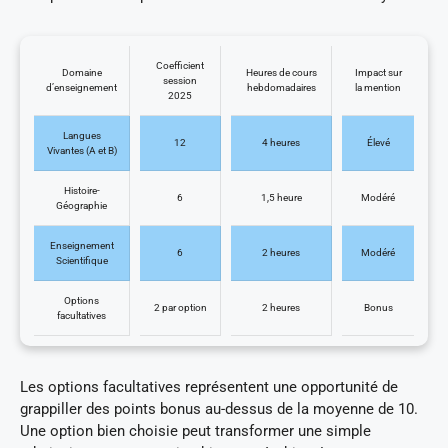
Coefficient
Domaine
Heures de cours
Impact sur
session
d’enseignement
hebdomadaires
la mention
2025
Langues
12
4 heures
Élevé
Vivantes (A et B)
Histoire-
6
1,5 heure
Modéré
Géographie
Enseignement
6
2 heures
Modéré
Scientifique
Options
2 par option
2 heures
Bonus
facultatives
Les options facultatives représentent une opportunité de
grappiller des points bonus au-dessus de la moyenne de 10.
Une option bien choisie peut transformer une simple