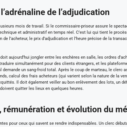
 l’adrénaline de l’adjudication
plusieurs mois de travail. Si le commissaire-priseur assure le specta
technique et administratif en temps réel. C’est lui qui tient le procès
de l’acheteur, le prix d’adjudication et l’heure précise de la transac
.
doit aujourd’hui jongler entre les enchères en salle, les ordres d’ac
s traduire simultanément pour des clients étrangers, et les plateform
al demande un sang-froid total. Après le coup de marteau, le clerc a
s, calcul des frais acheteurs (qui varient selon la nature de la ven
quittés. Il doit également veiller au bon enlèvement des lots, un déf
doivent quitter les lieux en quelques heures.
, rémunération et évolution du mé
antes pour ceux qui savent se rendre indispensables. Un clerc début