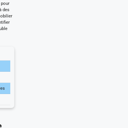
 pour
 à des
obilier
tifier
uble
res
e