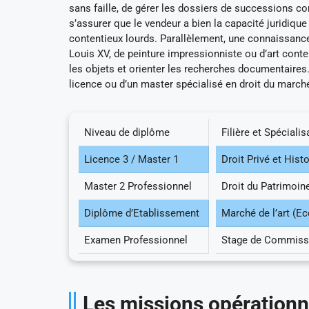
sans faille, de gérer les dossiers de successions 
s’assurer que le vendeur a bien la capacité juridique 
contentieux lourds. Parallèlement, une connaissance 
Louis XV, de peinture impressionniste ou d’art contem
les objets et orienter les recherches documentaires. 
licence ou d’un master spécialisé en droit du marché 
Niveau de diplôme
Filière et Spécialis
Licence 3 / Master 1
Droit Privé et Histo
Master 2 Professionnel
Droit du Patrimoin
Diplôme d’Etablissement
Marché de l’art (E
Examen Professionnel
Stage de Commissa
Les missions opérationne