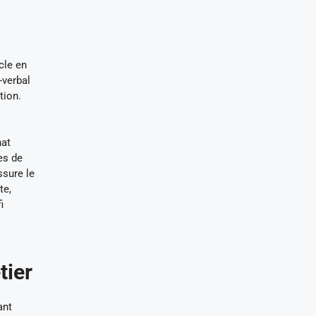
cle en
-verbal
tion.
hat
es de
ssure le
te,
i
tier
ant