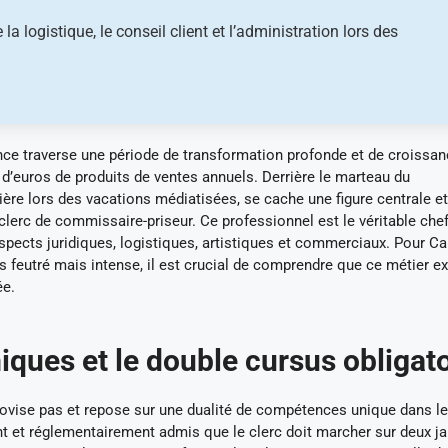
a logistique, le conseil client et l’administration lors des
nce traverse une période de transformation profonde et de croissa
d’euros de produits de ventes annuels. Derrière le marteau du
ère lors des vacations médiatisées, se cache une figure centrale et
 clerc de commissaire-priseur. Ce professionnel est le véritable che
 aspects juridiques, logistiques, artistiques et commerciaux. Pour Ca
rs feutré mais intense, il est crucial de comprendre que ce métier e
ée.
ues et le double cursus obligato
rovise pas et repose sur une dualité de compétences unique dans le
nt et réglementairement admis que le clerc doit marcher sur deux j