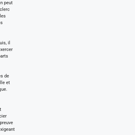
n peut
clerc
les
es
is, il
exercer
parts
es de
lle et
que.
t
cier
 preuve
exigeant