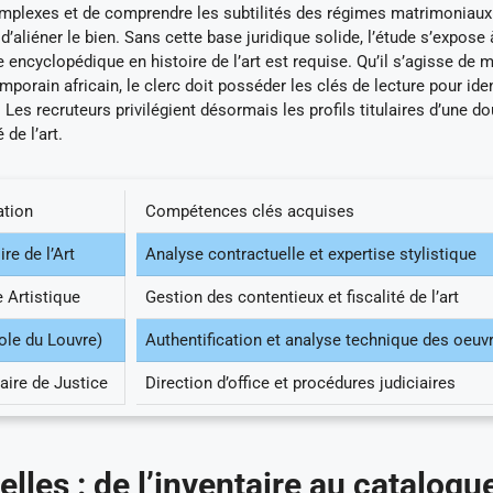
complexes et de comprendre les subtilités des régimes matrimoniaux
d’aliéner le bien. Sans cette base juridique solide, l’étude s’expose
encyclopédique en histoire de l’art est requise. Qu’il s’agisse de m
porain africain, le clerc doit posséder les clés de lecture pour iden
Les recruteurs privilégient désormais les profils titulaires d’une do
de l’art.
ation
Compétences clés acquises
ire de l’Art
Analyse contractuelle et expertise stylistique
e Artistique
Gestion des contentieux et fiscalité de l’art
cole du Louvre)
Authentification et analyse technique des oeuv
ire de Justice
Direction d’office et procédures judiciaires
lles : de l’inventaire au catalogu