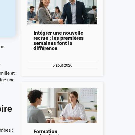
Intégrer une nouvelle
recrue : les premières
semaines font la
nce
différence
5 août 2026
f
mille et
xige une
ire
ambes :
Formation