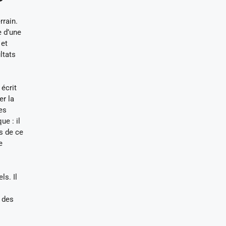
rrain.
e d’une
 et
ltats
 écrit
er la
es
e : il
s de ce
e
ls. Il
e des