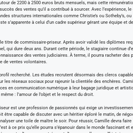
tour de 2200 à 2500 euros bruts mensuels, mais cette rémunératio
succès des ventes qu’il a contribué à sourcer. Avec l’expérience, le 
randes structures internationales comme Christie’s ou Sotheby’s, ou 
e s’apparente à celui d’un cadre supérieur gérant une équipe et d
e titre de commissaire-priseur. Après avoir validé les diplômes requ
, qui dure deux ans. Durant cette période, le stagiaire continue d’
nnaissance des ventes judiciaires. À terme, il pourra racheter des 
e de ventes volontaires.
profil recherché. Les études recrutent désormais des clercs capabl
ur les réseaux sociaux pour rajeunir la clientèle des enchères. Cami
nces en communication numérique à leur bagage juridique et artisti
ême : l’amour de l’objet et le respect du droit.
riseur est une profession de passionnés qui exige un investissemen
it être capable de discuter avec un héritier éploré le matin, de négo
analyser une toile de maître le soir. Pour réussir, Camille devra faire
C’est à ce prix qu’elle pourra s’épanouir dans le monde fascinant et 