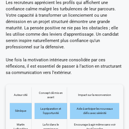
Les recruteurs apprécient les profils qui affichent une
confiance calme malgré les turbulences de leur parcours.
Votre capacité à transformer un licenciement ou une
démission en un projet structuré démontre une grande
maturité. La pensée positive ne nie pas les obstacles ; elle
les utilise comme des leviers d’apprentissage. Un candidat
serein inspire naturellement plus confiance qu’un
professionnel sur la défensive.
Une fois la motivation intérieure consolidée par ces
réflexions, il est essentiel de passer à l’action en structurant
sa communication vers l’extérieur.
Concept clé mis en
Auteur cité
Impact sur la reconversion
avant
La préparation et
Aide à anticiper les nouveaux
Sénèque
l’opportunité
défis avec sérénité
Martin
La foi dans le
Encourage à agir même sans voir
Luther King
premier pas
tout l’escalier