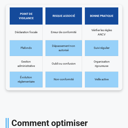
POINT DE
RISQUE ASSOCIÉ
BONNE PRATIQUE
VIGILANCE
Vérifier les règles
Déclaration fiscale
Erreur de conformité
ANCV
Dépassement non
Plafonds
Suivi régulier
autorisé
Gestion
Organisation
Oubli ou confusion
administrative
rigoureuse
Évolution
Non-conformité
Veille active
réglementaire
Comment optimiser