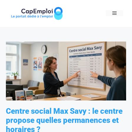
Skip
to
MENU
content
Centre social Max Savy : le centre
propose quelles permanences et
horaires ?