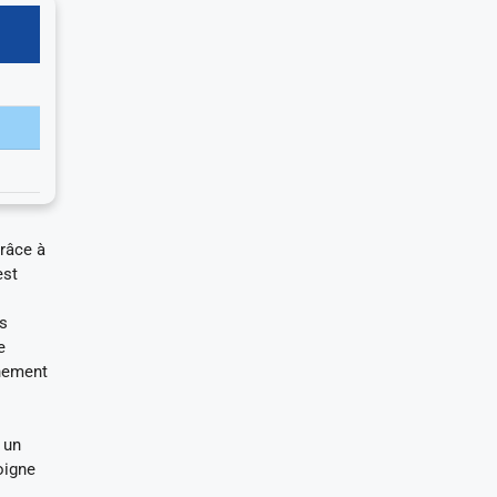
grâce à
est
es
e
gnement
 un
oigne