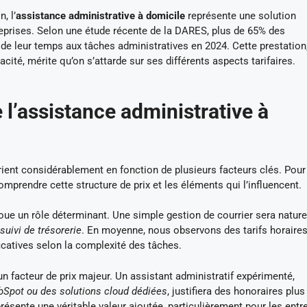
, l’
assistance administrative à domicile
représente une solution
eprises. Selon une étude récente de la DARES, plus de 65% des
e leur temps aux tâches administratives en 2024. Cette prestation,
cacité, mérite qu’on s’attarde sur ses différents aspects tarifaires.
 l’assistance administrative à
ient considérablement en fonction de plusieurs facteurs clés. Pour
omprendre cette structure de prix et les éléments qui l’influencent.
oue un rôle déterminant. Une simple gestion de courrier sera natur
uivi de trésorerie
. En moyenne, nous observons des tarifs horaire
ficatives selon la complexité des tâches.
un facteur de prix majeur. Un assistant administratif expérimenté,
Spot ou des solutions cloud dédiées
, justifiera des honoraires plus
résente une véritable valeur ajoutée, particulièrement pour les entr