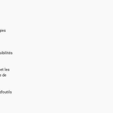
gies
ibilités
et les
e de
d’outils