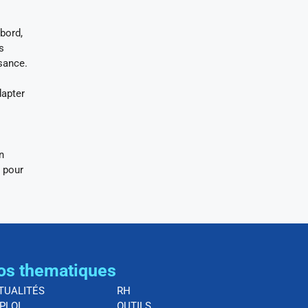
bord,
s
sance.
dapter
n
é pour
os thematiques
TUALITÉS
RH
PLOI
OUTILS