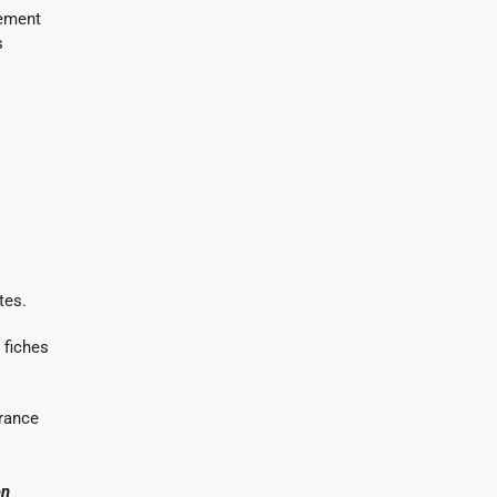
tement
s
tes.
 fiches
vrance
en