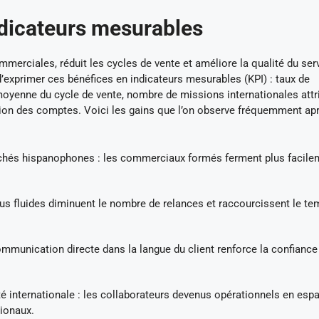
ndicateurs mesurables
merciales, réduit les cycles de vente et améliore la qualité du ser
 d’exprimer ces bénéfices en indicateurs mesurables (KPI) : taux de
yenne du cycle de vente, nombre de missions internationales attr
ntion des comptes. Voici les gains que l’on observe fréquemment ap
rchés hispanophones : les commerciaux formés ferment plus facile
lus fluides diminuent le nombre de relances et raccourcissent le t
ommunication directe dans la langue du client renforce la confiance 
é internationale : les collaborateurs devenus opérationnels en esp
tionaux.