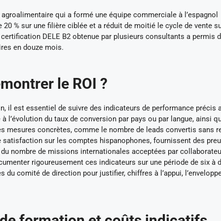
 agroalimentaire qui a formé une équipe commerciale à l’espagnol
0 % sur une filière ciblée et a réduit de moitié le cycle de vente su
certification DELE B2 obtenue par plusieurs consultants a permis d’
ires en douze mois.
montrer le ROI ?
on, il est essentiel de suivre des indicateurs de performance précis 
e à l’évolution du taux de conversion par pays ou par langue, ainsi qu
Des mesures concrètes, comme le nombre de leads convertis sans r
de satisfaction sur les comptes hispanophones, fournissent des pre
i du nombre de missions internationales acceptées par collaborateu
 Documenter rigoureusement ces indicateurs sur une période de six à 
u comité de direction pour justifier, chiffres à l’appui, l’envelopp
e formation et coûts indicatifs