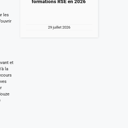
formations RSE en 2026
r les
ouvrir
29 juillet 2026
avant et
’à la
ecours
uves
r
douze
e