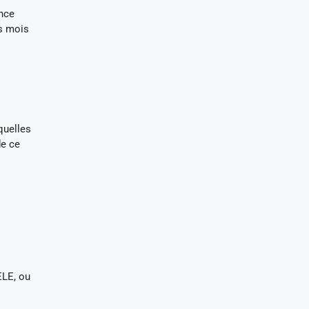
ence
is mois
quelles
de ce
ELE, ou