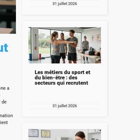
31 juillet 2026
ut
Les métiers du sport et
du bien-être : des
secteurs qui recrutent
one a
e
r de
31 juillet 2026
mation
ient