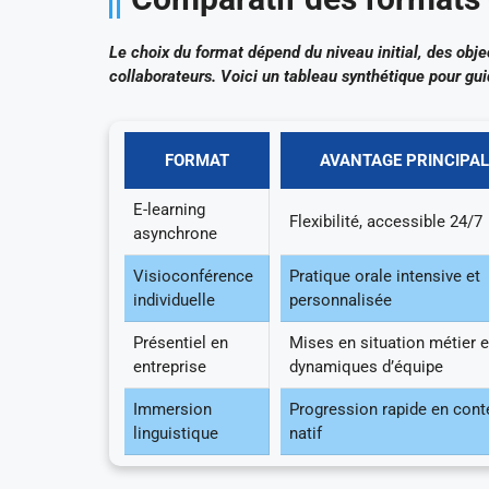
Le choix du format dépend du niveau initial, des object
collaborateurs. Voici un tableau synthétique pour guid
FORMAT
AVANTAGE PRINCIPAL
E-learning
Flexibilité, accessible 24/7
asynchrone
Visioconférence
Pratique orale intensive et
individuelle
personnalisée
Présentiel en
Mises en situation métier e
entreprise
dynamiques d’équipe
Immersion
Progression rapide en cont
linguistique
natif