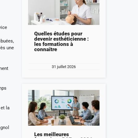
vice
Quelles études pour
devenir esthéticienne :
ibuées,
les formations à
rès une
connaître
31 juillet 2026
ment
emps
et la
agnol
Les meilleures