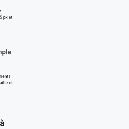
r
5 px et
mple
nients
ille et
 à