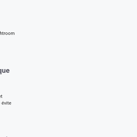
ghtroom
que
et
 évite