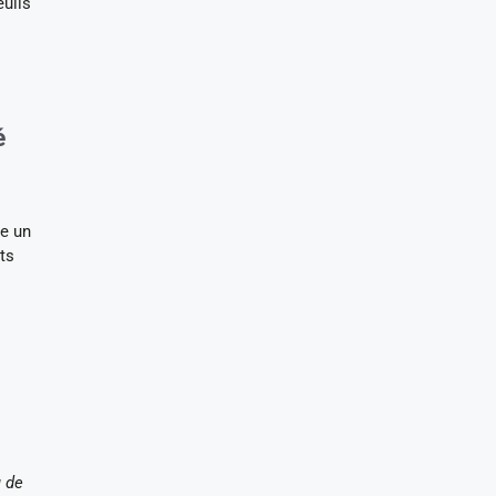
euils
é
e un
ts
u de