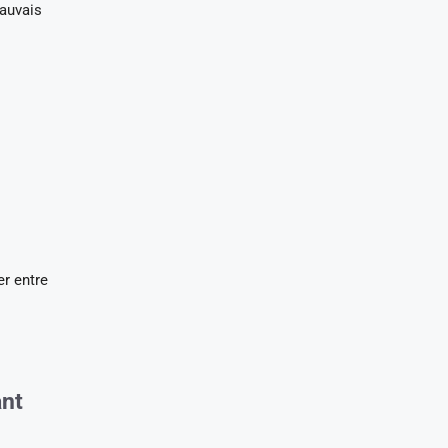
mauvais
er entre
ant