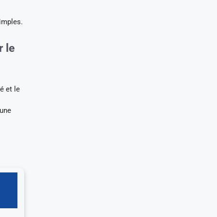
imples.
 le
é et le
 une