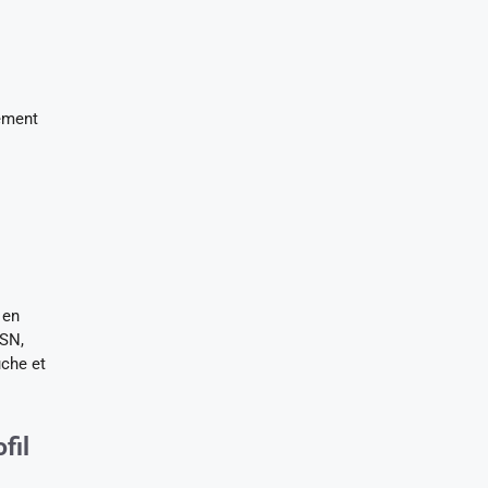
tement
 en
ESN,
uche et
fil