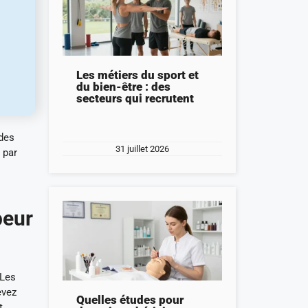
Les métiers du sport et
du bien-être : des
secteurs qui recrutent
 des
31 juillet 2026
 par
peur
 Les
evez
Quelles études pour
t