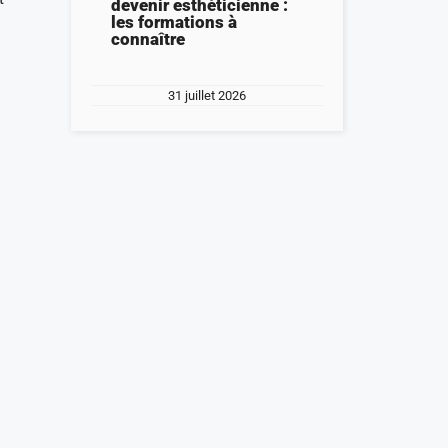
devenir esthéticienne :
les formations à
connaître
31 juillet 2026