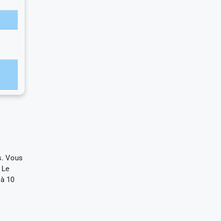
s. Vous
 Le
 à 10