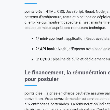
points clés
: HTML, CSS, JavaScript, React, Node.js,
patterns d’architecture, tests et pipelines de déploi
client-like qui montrent capacité à livrer, mainteni
beaucoup mieux auprès des recruteurs technique.
1/
mini-app front
: application React avec sta
2/
API back
: Node.js/Express avec base de d
3/
CI/CD
: pipeline de build et déploiement s
Le financement, la rémunération e
pour postuler
points clés
: la prise en charge peut être assurée pa
convention. Vous devez demander au service admiss
aux entreprises partenaires. La rémunération indicativ
de vérifier la grille salariale avant signature. Conta