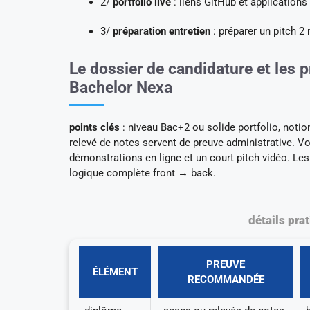
2/
portfolio live
: liens GitHub et application
3/
préparation entretien
: préparer un pitch 2
Le dossier de candidature et les 
Bachelor Nexa
points clés
: niveau Bac+2 ou solide portfolio, noti
relevé de notes servent de preuve administrative. Vo
démonstrations en ligne et un court pitch vidéo. Le
logique complète front → back.
détails pra
PREUVE
ÉLÉMENT
RECOMMANDÉE