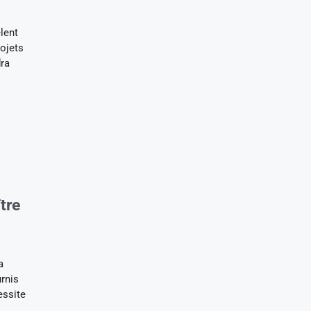
lent
rojets
dra
tre
a
rnis
essite