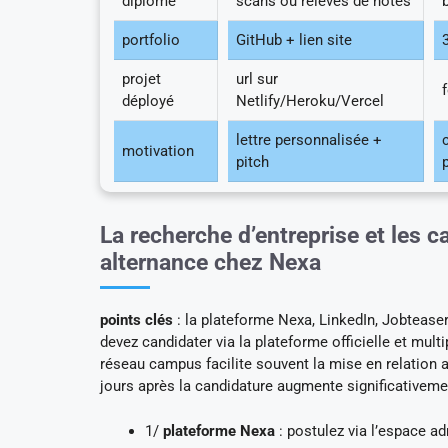
diplôme
scans ou relevés de notes
portfolio
GitHub + lien site
projet
url sur
déployé
Netlify/Heroku/Vercel
lettre personnalisée +
motivation
pitch
La recherche d’entreprise et les
alternance chez Nexa
points clés
: la plateforme Nexa, LinkedIn, Jobtease
devez candidater via la plateforme officielle et mult
réseau campus facilite souvent la mise en relation 
jours après la candidature augmente significativemen
1/
plateforme Nexa
: postulez via l’espace ad