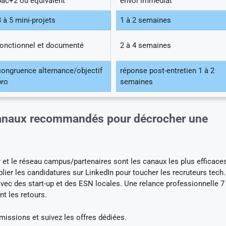
bac+2 ou équivalent
envoi immédiat
3 à 5 mini-projets
1 à 2 semaines
fonctionnel et documenté
2 à 4 semaines
congruence alternance/objectif
réponse post-entretien 1 à 2
pro
semaines
 canaux recommandés pour décrocher une
r et le réseau campus/partenaires sont les canaux les plus efficace
iplier les candidatures sur LinkedIn pour toucher les recruteurs tech.
avec des start-up et des ESN locales. Une relance professionnelle 7
t les retours.
missions et suivez les offres dédiées.