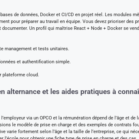
 bases de données, Docker et CI/CD en projet réel. Les modules mê
ement pour préparer au travail en équipe. Vous devez prioriser des p
r et documenter. Un profil qui maîtrise React + Node + Docker se ven
te management et tests unitaires.
onnées et authentification simple.
ur plateforme cloud.
n alternance et les aides pratiques à connaî
r l’employeur via un OPCO et la rémunération dépend de l’âge et de l
ions le modèle de prise en charge et des exemples de contrats fou
e varie fortement selon l’âge et la taille de l’entreprise, ce qui néc
cter l’école pour obtenir une fiche type de prise en charge et des cas