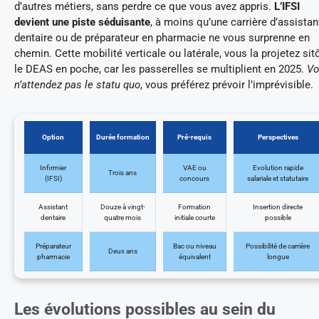
d’autres métiers, sans perdre ce que vous avez appris.
L’IFSI
devient une piste séduisante
, à moins qu’une carrière d’assistan
dentaire ou de préparateur en pharmacie ne vous surprenne en
chemin. Cette mobilité verticale ou latérale, vous la projetez sit
le DEAS en poche, car les passerelles se multiplient en 2025.
Vo
n’attendez pas le statu quo
, vous préférez prévoir l’imprévisible.
Option
Durée formation
Pré-requis
Perspectives
Infirmier
VAE ou
Evolution rapide
Trois ans
(IFSI)
concours
salariale et statutaire
Assistant
Douze à vingt-
Formation
Insertion directe
dentaire
quatre mois
initiale courte
possible
Préparateur
Bac ou niveau
Possibilité de carrière
Deux ans
pharmacie
équivalent
longue
Les évolutions possibles au sein du