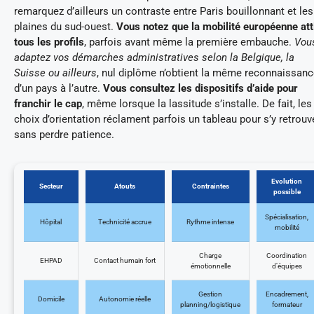
remarquez d’ailleurs un contraste entre Paris bouillonnant et les
plaines du sud-ouest.
Vous notez que la mobilité européenne att
tous les profils
, parfois avant même la première embauche.
Vou
adaptez vos démarches administratives selon la Belgique, la
Suisse ou ailleurs
, nul diplôme n’obtient la même reconnaissan
d’un pays à l’autre.
Vous consultez les dispositifs d’aide pour
franchir le cap
, même lorsque la lassitude s’installe. De fait, les
choix d’orientation réclament parfois un tableau pour s’y retrouv
sans perdre patience.
Evolution
Secteur
Atouts
Contraintes
possible
Spécialisation,
Hôpital
Technicité accrue
Rythme intense
mobilité
Charge
Coordination
EHPAD
Contact humain fort
émotionnelle
d’équipes
Gestion
Encadrement,
Domicile
Autonomie réelle
planning/logistique
formateur