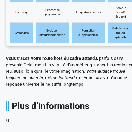
Secteur
Expérience
Handicap
Adaptabilité requise
social/
polyvalente
éducatif
Mutation vers
Evolution
Formation
Paramédical
INF ou
statut/rémunération
supplémentaire
spécialité
Vous tracez votre route hors du cadre attendu
, parfois sans
prévenir. Cela traduit la vitalité d’un métier qui chérit la remise e
jeu, aussi loin qu’aille votre imagination.
Votre audace trouve
toujours un chemin, même inattendu
, et vous savez qu’aucune
réponse universelle ne suffit longtemps.
Plus d’informations
\t