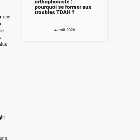
orthophoniste :
pourquoi se former aux
troubles TDAH ?
ar une
a
4 août 2026
de
s
plus
ght
ur a