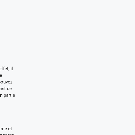
fet, il
re
 pouvez
ant de
n partie
isme et