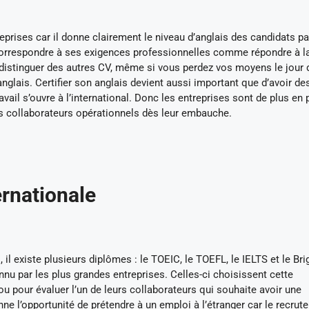
treprises car il donne clairement le niveau d’anglais des candidats p
ez correspondre à ses exigences professionnelles comme répondre à l
 distinguer des autres CV, même si vous perdez vos moyens le jour 
’anglais. Certifier son anglais devient aussi important que d’avoir de
il s’ouvre à l’international. Donc les entreprises sont de plus en 
es collaborateurs opérationnels dès leur embauche.
rnationale
s, il existe plusieurs diplômes : le TOEIC, le TOEFL, le IELTS et le Bri
nnu par les plus grandes entreprises. Celles-ci choisissent cette
u pour évaluer l’un de leurs collaborateurs qui souhaite avoir une
e l’opportunité de prétendre à un emploi à l’étranger car le recrute