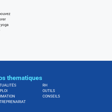
pouvez
orer
e yoga
e
os thematiques
TUALITÉS
RH
PLOI
OUTILS
RMATION
CONSEILS
TREPRENARIAT