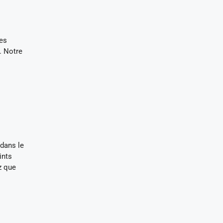
les
. Notre
 dans le
ints
z que