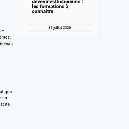
devenir esthéticienne :
les formations à
connaître
31 juillet 2026
tre
entes.
cerveau
ratique
z en
pacité