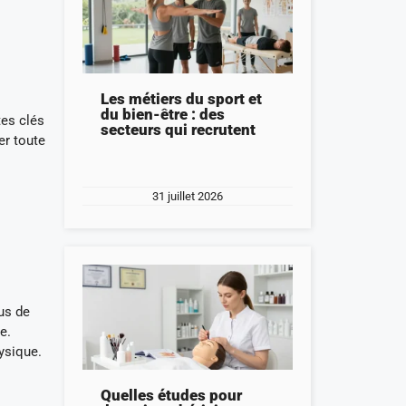
Les métiers du sport et
du bien-être : des
tes clés
secteurs qui recrutent
er toute
31 juillet 2026
us de
e.
ysique.
Quelles études pour