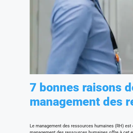
7 bonnes raisons d
management des r
Le management des ressources humaines (RH) est es
management des ressources humaines offre à cet ef