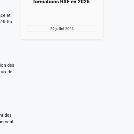
formations RSE en 2026
nce et
titifs
29 juillet 2026
ion des
baux de
nt des
nnement