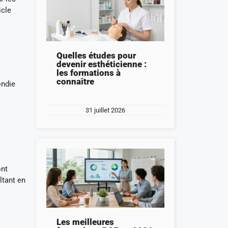
icle
Quelles études pour
devenir esthéticienne :
les formations à
connaître
ondie
31 juillet 2026
ont
ltant en
Les meilleures