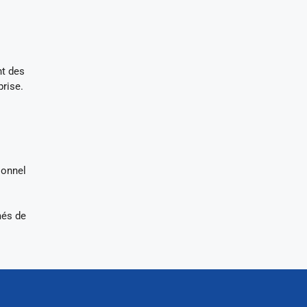
t des
prise.
ionnel
més de