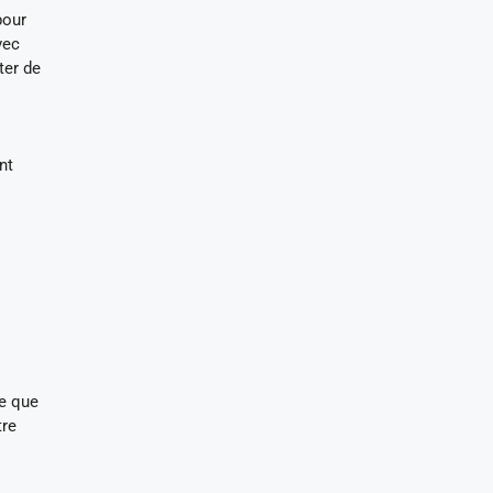
pour
vec
ter de
nt
ce que
tre