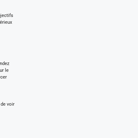
jectifs
érieux
endez
ur le
rcer
 de voir