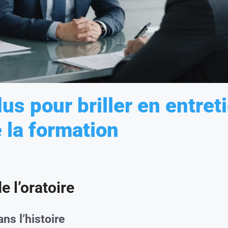
us pour briller en entret
 la formation
 l’oratoire
ns l’histoire