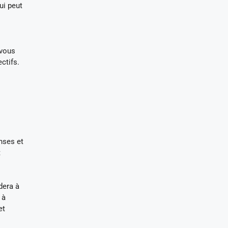
ui peut
 vous
ctifs.
nses et
t
dera à
 à
et