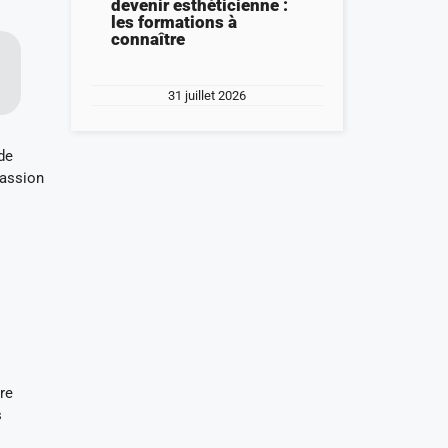
devenir esthéticienne :
les formations à
connaître
31 juillet 2026
de
passion
re
s