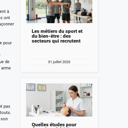
ent à
ls ont
façonner
Les métiers du sport et
du bien-être : des
secteurs qui recrutent
ue pour
r
ue de
31 juillet 2026
e arme
nt pas
touts.
r son
Quelles études pour