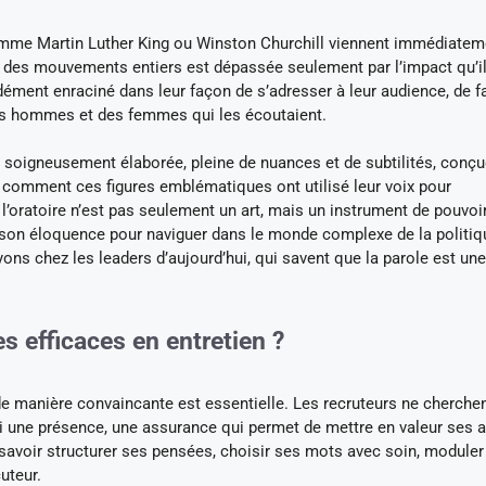
omme Martin Luther King ou Winston Churchill viennent immédiatem
irer des mouvements entiers est dépassée seulement par l’impact qu’i
ndément enraciné dans leur façon de s’adresser à leur audience, de 
des hommes et des femmes qui les écoutaient.
 soigneusement élaborée, pleine de nuances et de subtilités, conç
ant comment ces figures emblématiques ont utilisé leur voix pour
l’oratoire n’est pas seulement un art, mais un instrument de pouvoi
t son éloquence pour naviguer dans le monde complexe de la politiq
ns chez les leaders d’aujourd’hui, qui savent que la parole est un
s efficaces en entretien ?
 de manière convaincante est essentielle. Les recruteurs ne cherche
une présence, une assurance qui permet de mettre en valeur ses a
: savoir structurer ses pensées, choisir ses mots avec soin, module
uteur.