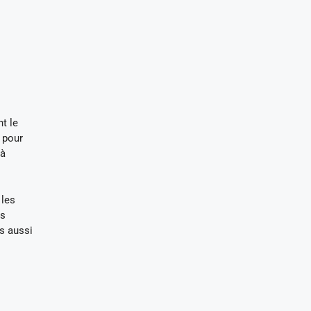
t le
 pour
 à
 les
es
is aussi